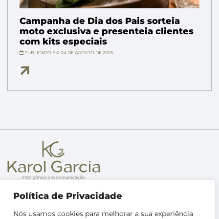
Campanha de Dia dos Pais sorteia
moto exclusiva e presenteia clientes
com kits especiais
PUBLICADO EM 04 DE AGOSTO DE 2026
Sobre
Política de Privacidade
Metodologia
Nós usamos cookies para melhorar a sua experiência
Treinamentos