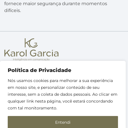
fornece maior segurança durante momentos
difíceis.
Sobre
Política de Privacidade
Metodologia
Nós usamos cookies para melhorar a sua experiência
Treinamentos
em nosso site, e personalizar conteúdo de seu
+ Soluções
interesse, sem a coleta de dados pessoais. Ao clicar em
Instagram
YouTube
LinkedIn
Spotify
Apple Podcasts
qualquer link nesta página, você estará concordando
com tal monitoramento.
Contato 
Entendi