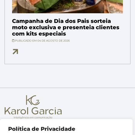
Campanha de Dia dos Pais sorteia
moto exclusiva e presenteia clientes
com kits especiais
PUBLICADO EM 04 DE AGOSTO DE 2026
Sobre
Política de Privacidade
Metodologia