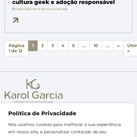
cultura geek e adoção responsável
PUBLICADO EM 10 DE JULHO DE 2026
Página
1
2
3
4
5
...
10
...
»
Últ
1 de 12
»
Sobre
Política de Privacidade
Metodologia
Nós usamos cookies para melhorar a sua experiência
Treinamentos
em nosso site, e personalizar conteúdo de seu
+ Soluções