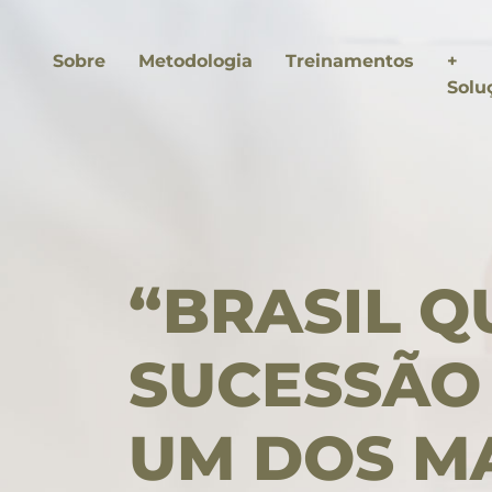
Sobre
Metodologia
Treinamentos
+
Solu
“BRASIL Q
SUCESSÃO 
asts
UM DOS M