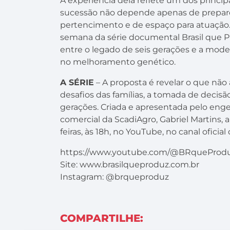
A experiência dela reflete um dos princip
sucessão não depende apenas de prepar
pertencimento e de espaço para atuação. 
semana da série documental Brasil que Pr
entre o legado de seis gerações e a mod
no melhoramento genético.
A SÉRIE
– A proposta é revelar o que não
desafios das famílias, a tomada de decis
gerações. Criada e apresentada pelo eng
comercial da ScadiAgro, Gabriel Martins, a
feiras, às 18h, no YouTube, no canal oficia
https://www.youtube.com/@BRqueProd
Site: www.brasilqueproduz.com.br
Instagram: @brqueproduz
COMPARTILHE: